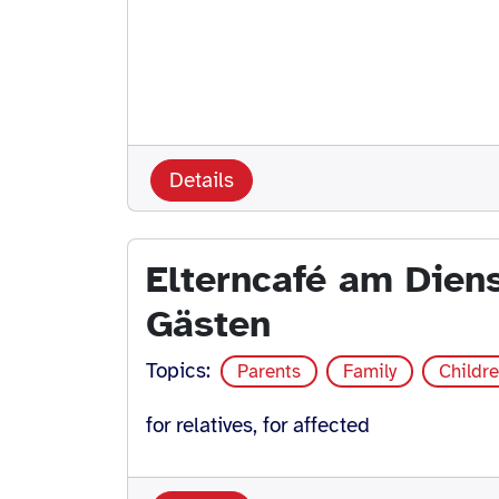
Details
Elterncafé am Dien
Gästen
Topics:
Parents
Family
Childr
for relatives, for affected