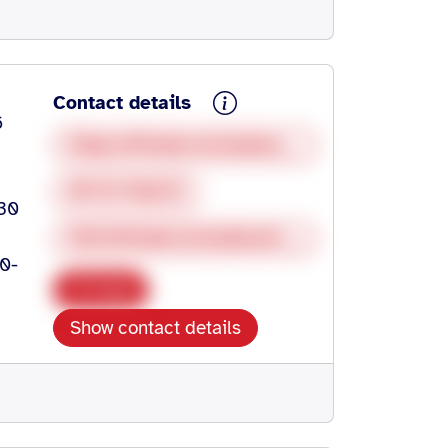
Contact details
6
https://kinderschutzbund-hn.de/unsere-angebote/puenktchen-das-familiencafe/
07131178272
.30
info@kinderschutzbund-hn.de
30-
Copy
Show contact details