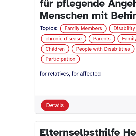
für pflegende Ange
Menschen mit Behi
Topics:
Family Members
Disability
chronic disease
Parents
Famil
Children
People with Disabilities
Participation
for relatives, for affected
Details
Elternselbsthilfe H