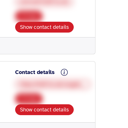
yoeruek@hdf-hn.de
Copy
Show contact details
Contact details
https://hdf-hn.de/angebote/offene-angebote/
Copy
Show contact details