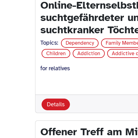
Online-Elternselbst
suchtgefährdeter u
suchtkranker Töcht
Topics:
Dependency
Family Memb
Children
Addiction
Addictive 
for relatives
Details
Offener Treff am Mi