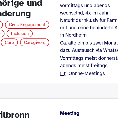
hörige und
vormittags und abends
nderung
wechselnd, 4x im Jahr
Naturkids inklusiv für Fami
Civic Engagement
mit und ohne behinderte K
y
Inclusion
in Nordheim
Care
Caregivers
Ca. alle ein bis zwei Monat
dazu Austausch via What
Vormittags meist donnerst
abends meist freitags
Online-Meetings
eilbronn
Meeting