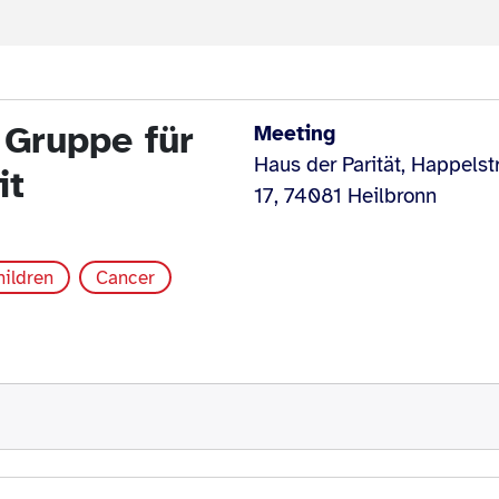
 Gruppe für
Meeting
Haus der Parität, Happelst
it
17, 74081 Heilbronn
hildren
Cancer