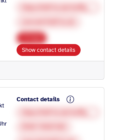
nkt
https://hdf-hn.de/treffpunkt-familie/
yoeruek@hdf-hn.de
Copy
Show contact details
Contact details
kt
https://hdf-hn.de/treffpunkt-familie/
Uhr
0160 94681388