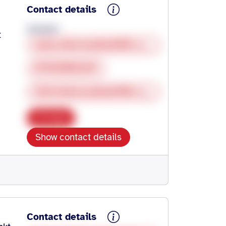
Contact details
anonym
t
www.elternselbsthilfe-online.de
01783058429
info@elternselbsthilfe-online.de
Copy
Show contact details
Contact details