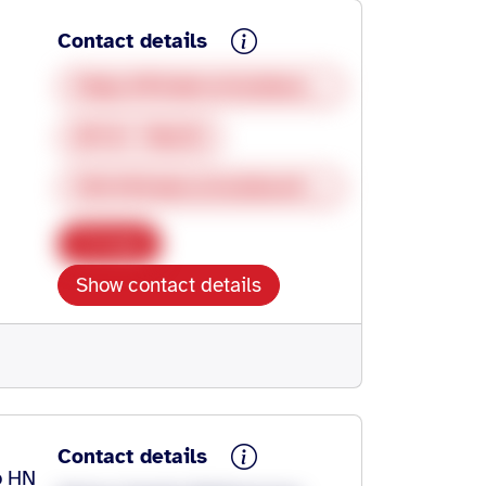
Contact details
https://kinderschutzbund-hn.de/unsere-angebote/puenktchen-das-familiencafe/
07131 178272
info@kinderschutzbund-hn.de
Copy
Show contact details
Contact details
o HN