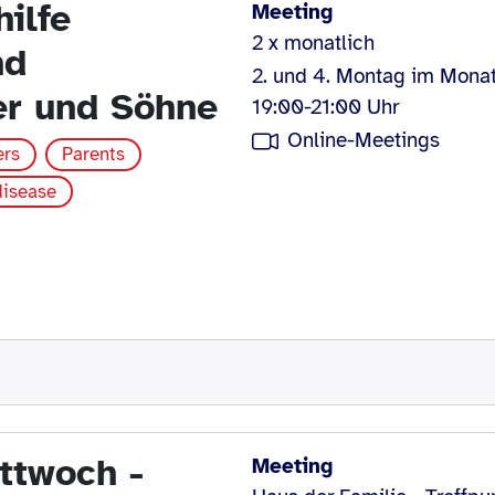
hilfe
Meeting
2 x monatlich
nd
2. und 4. Montag im Mona
er und Söhne
19:00-21:00 Uhr
Online-Meetings
ers
Parents
disease
ttwoch -
Meeting