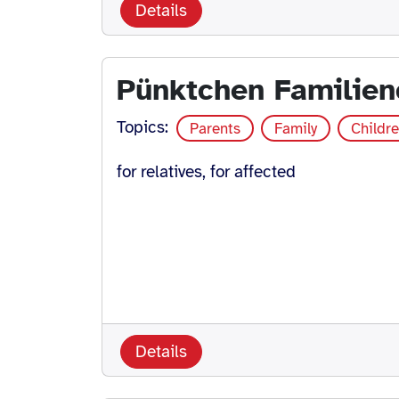
Details
Pünktchen Familien
Topics:
Parents
Family
Childr
for relatives, for affected
Details