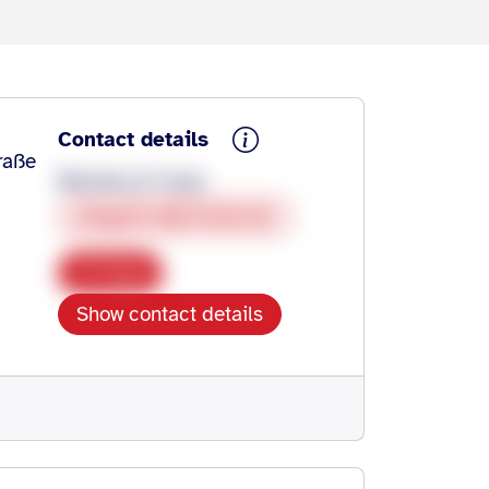
Contact details
raße
Mariella & Tanja
pinguin.kiju@web.de
Copy
Show contact details