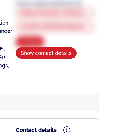
Verena Sophie Niethammer
Https://hoelder-initiative.de
lien
hoelder.initiative@gmail.com
inder
Copy
e ,
Show contact details
sApp
ags,
Contact details