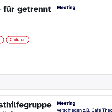
 für getrennt
Meeting
n
Children
sthilfegruppe
Meeting
verschieden z.B. Café The