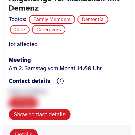
Demenz
Topics:
Family Members
Dementia
Care
Caregivers
for affected
Meeting
Am 2. Samstag vom Monat 14.00 Uhr
Contact details
Peter Schäffner
Copy
Show contact details
Details