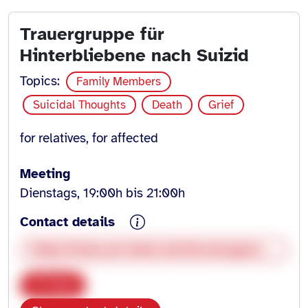
Trauergruppe für
Hinterbliebene nach Suizid
Topics:
Family Members
Suicidal Thoughts
Death
Grief
for relatives, for affected
Meeting
Dienstags, 19:00h bis 21:00h
Contact details
https://www.ak-leben.de/beratungsstellen/akl-heilbronn.html
Copy