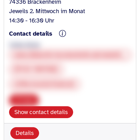
74336 Brackenheim
Jeweils 2. Mittwoch im Monat
14:30 - 16:30 Uhr
Contact details
Ulrike Künle
www.diakonie-brackenheim.de/website/de/dbs/arbeitsfelder/gruppenarbeit
07143 9099502
ulrike.kuenle@web.de
Copy
Show contact details
Details