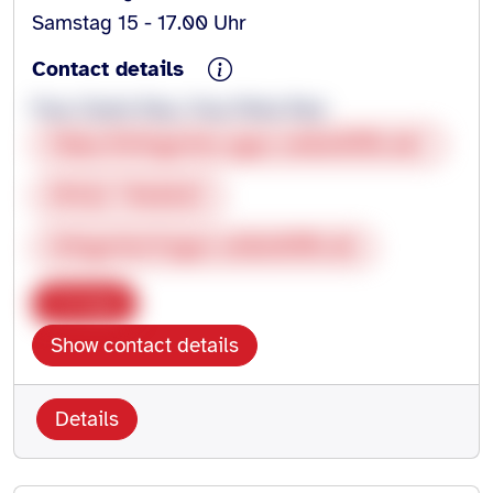
Samstag 15 - 17.00 Uhr
Contact details
Frau Charis Paul, Frau Petra Paul
https://leingarten.agus-selbsthilfe.de/
01522 7382623
leingarten@agus-selbsthilfe.de
Copy
Show contact details
Details