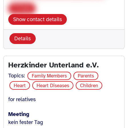
Copy
Show contact details
Details
Herzkinder Unterland e.V.
Topics:
Family Members
Parents
Heart
Heart Diseases
Children
for relatives
Meeting
kein fester Tag