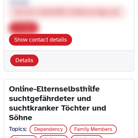
Christof
burnout-selbsthilfe-heilbronn@gmx.de
Copy
Show contact details
Details
Online-Elternselbsthilfe
suchtgefährdeter und
suchtkranker Töchter und
Söhne
Topics:
Dependency
Family Members