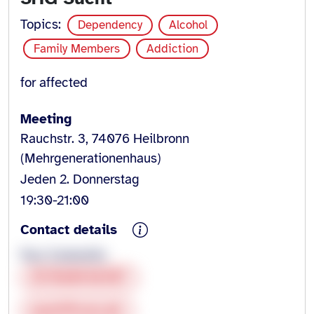
Topics:
Dependency
Alcohol
Family Members
Addiction
for affected
Meeting
Rauchstr. 3, 74076 Heilbronn
(Mehrgenerationenhaus)
Jeden 2. Donnerstag
19:30-21:00
Contact details
Paul Zsebedits
017660946907
paul@fcons.de