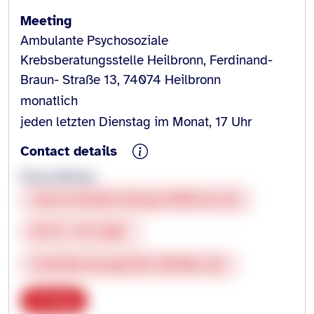
Meeting
Ambulante Psychosoziale
Krebsberatungsstelle Heilbronn, Ferdinand-
Braun- Straße 13, 74074 Heilbronn
monatlich
jeden letzten Dienstag im Monat, 17 Uhr
Contact details
Elena Morleo
www.krebsberatung-heilbronn.de
07131 4911280
krebsberatung@slk-kliniken.de
Copy