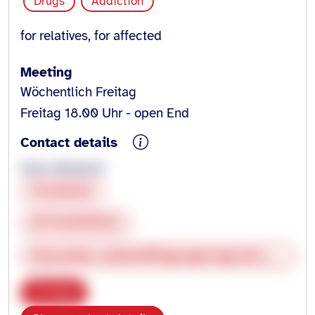
Drugs
Addiction
for relatives, for affected
Meeting
Wöchentlich Freitag
Freitag 18.00 Uhr - open End
Contact details
Grisu Neubeck
Facebook
01732965552
Daywalker.selbsthilfegruppe@gmail.com
Copy