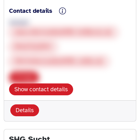
Contact details
anonym
www.elternselbsthilfe-heilbronn.de
01627222594
info@elternselbsthilfe-online.de
Copy
Show contact details
Details
SHG Sucht