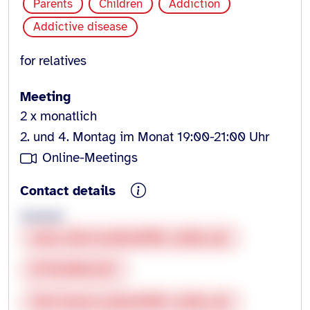
Parents
Children
Addiction
Addictive disease
for relatives
Meeting
2 x monatlich
2. und 4. Montag im Monat 19:00-21:00 Uhr
Online-Meetings
Contact details
anonym
www.elternselbsthilfe-online.de
01783058429
info@elternselbsthilfe-online.de