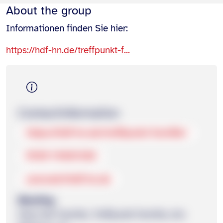
About the group
Informationen finden Sie hier:
https://hdf-hn.de/treffpunkt-f...
Contact­information
https://hdf-hn.de/treffpunkt-familie/
0160 94681388
yoeruek@hdf-hn.de
Meeting
Haus der Familie, Treffpunkt Familie, Am