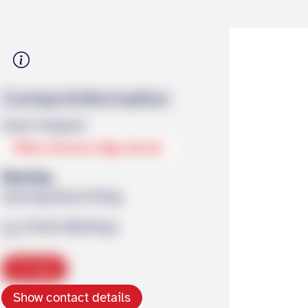
Contact­information
Karen Plappert
Www-rheuma-liga-bw.de
Meeting
Samstag Nachmittag
Online-Meetings
Copy
Show contact details