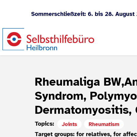
Sommerschließzeit: 6. bis 28. August
Jump to content
Rheumaliga BW,An
Syndrom, Polymyos
Dermatomyositis,
Topics:
Joints
Rheumatism
Target groups: for relatives, for affe