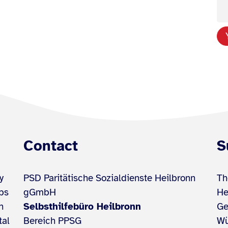
Contact
S
y
PSD Paritätische Sozialdienste Heilbronn
Th
ups
gGmbH
He
h
Selbsthilfebüro Heilbronn
Ge
tal
Bereich PPSG
Wü