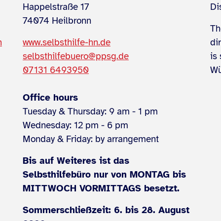
Happelstraße 17
Di
74074 Heilbronn
Th
n
www.selbsthilfe-hn.de
di
selbsthilfebuero@ppsg.de
is
07131 6493950
Wü
Office hours
Tuesday & Thursday: 9 am - 1 pm
Wednesday: 12 pm - 6 pm
Monday & Friday: by arrangement
Bis auf Weiteres ist das
Selbsthilfebüro nur von MONTAG bis
MITTWOCH VORMITTAGS besetzt.
Sommerschließzeit: 6. bis 28. August