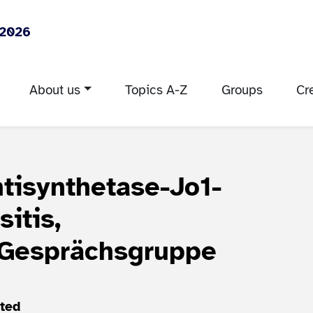
 2026
About us
Topics A-Z
Groups
Cr
tisynthetase-Jo1-
itis,
 Gesprächsgruppe
cted