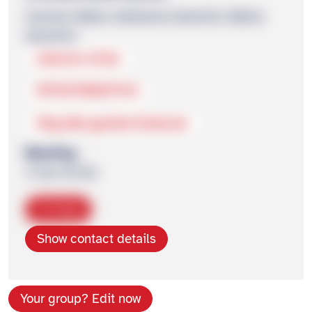
Carmen Göller, Katharina Gramlich, Mario
Gramlich
www.bv-nf.de
0798378029944
Shg-tbb-goeller@web.de
Meeting
11 bis 16 Uhr
Copy
Show contact details
Your group? Edit now