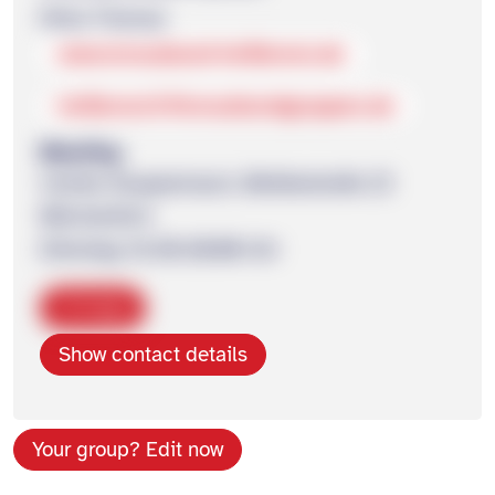
Petra Thomas
www.kreuzbund-heilbronn.de
heilbronn3@kreuzbundgruppen.de
Meeting
Caritas Gruppenraum, Moltkestraße 23
Wöchentlich
Dienstag 18.30-20.00 Uhr
Copy
Show contact details
Your group? Edit now