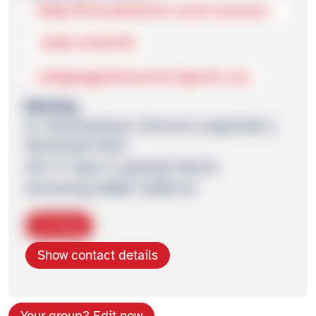
https://freundeskreis-sucht-neuenstadt.de/
0160 4335470
wolfgangpollmaecher@gmail-com
Meeting
Ev. Gemeindehaus, Hermann-Langstraße 3,
Neuenstadt-Stein
Alle 14 Tage in ungerader Woche
Donnerstag 20:00 -22:00 Uhr
Copy
Show contact details