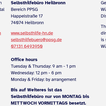
h
Selbsthilfebüro Heilbronn
Ge
tal
Bereich PPSG
Wü
Happelstraße 17
Di
74074 Heilbronn
Th
n
www.selbsthilfe-hn.de
di
selbsthilfebuero@ppsg.de
is
07131 6493950
Wü
Office hours
Tuesday & Thursday: 9 am - 1 pm
Wednesday: 12 pm - 6 pm
Monday & Friday: by arrangement
Bis auf Weiteres ist das
Selbsthilfebüro nur von MONTAG bis
MITTWOCH VORMITTAGS besetzt.