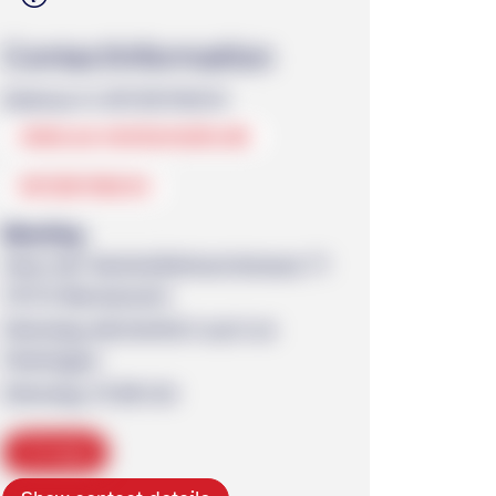
Contact­information
Dietmar H. 01725178314
www.aa-neckarsulm.de
01725178314
Meeting
Haus der VereineSteinachstrasse 71
74172 Neckarsulm
Dienstag wöchentlich auch an
Feiertagen
Dienstag 19:30 Uhr
Copy