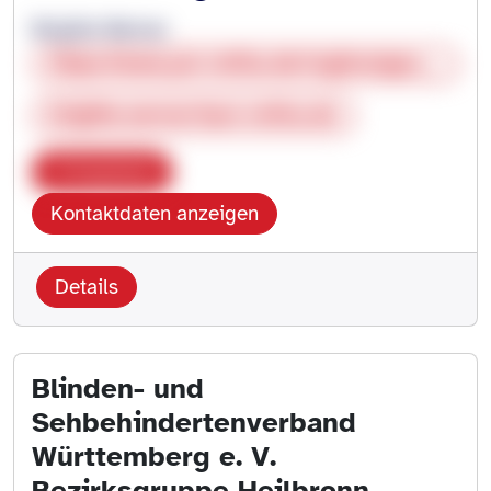
Brigitte Werner
https://www.pro-retina.de/regionalgruppen/baden-wuerttemberg/heilbronn-hohenlohe-neckar-odenwaldkreis
brigitte.werner@pro-retina.de
Kopieren
Kontaktdaten anzeigen
Details
Blinden- und
Sehbehindertenverband
Württemberg e. V.
Bezirksgruppe Heilbronn