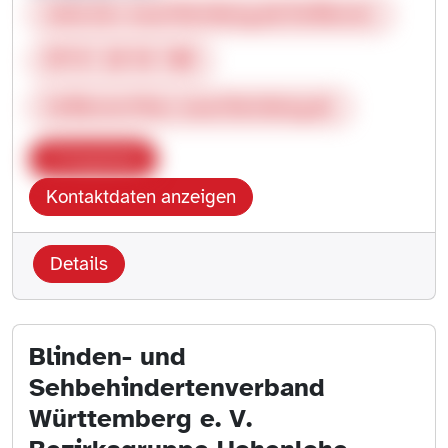
www.bsv-wuerttemberg.de/heilbronn
07131 20 56 100
heilbronn@bsv-wuerttemberg.de
Kopieren
Kontaktdaten anzeigen
Details
Blinden- und
Sehbehindertenverband
Württemberg e. V.