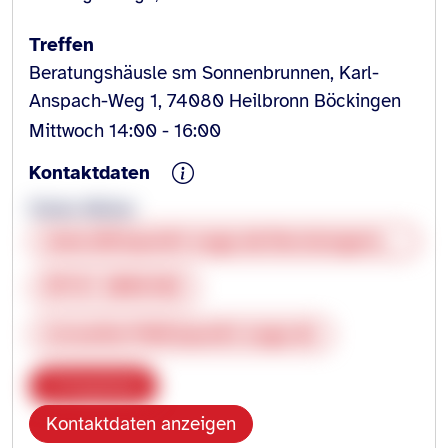
Treffen
Beratungshäusle sm Sonnenbrunnen, Karl-
Anspach-Weg 1, 74080 Heilbronn Böckingen
Mittwoch 14:00 - 16:00
Kontaktdaten
Dieter Müller
www.blickpunkt-auge.de/beratungsstellen-in-baden-wuerttemberg.html
07131 2056102
d.mueller@blickpunkt-auge.de
Kopieren
Kontaktdaten anzeigen