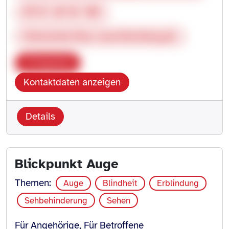
07131 20 56 100
Hohenlohe@bsv-wuerttemberg.de
Kopieren
Kontaktdaten anzeigen
Details
Blickpunkt Auge
Themen:
Auge
Blindheit
Erblindung
Sehbehinderung
Sehen
Für Angehörige, Für Betroffene