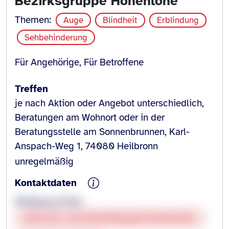
Bezirksgruppe Hohenlohe
Themen:
Auge
Blindheit
Erblindung
Sehbehinderung
Für Angehörige, Für Betroffene
Treffen
je nach Aktion oder Angebot unterschiedlich,
Beratungen am Wohnort oder in der
Beratungsstelle am Sonnenbrunnen, Karl-
Anspach-Weg 1, 74080 Heilbronn
unregelmäßig
Kontaktdaten
Wolfgang Heiler
www.bsv-wuerttemberg.de/hohenlohe