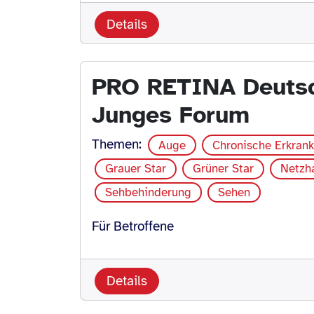
Details
PRO RETINA Deutsch
Junges Forum
Themen:
Auge
Chronische Erkran
Grauer Star
Grüner Star
Netzh
Sehbehinderung
Sehen
Für Betroffene
Details