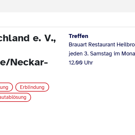
land e. V.,
Treffen
Brauart Restaurant Heilbr
jeden 3. Samstag im Mona
he/Neckar-
12.00 Uhr
kung
Erblindung
autablösung