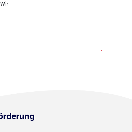
 Wir
örderung