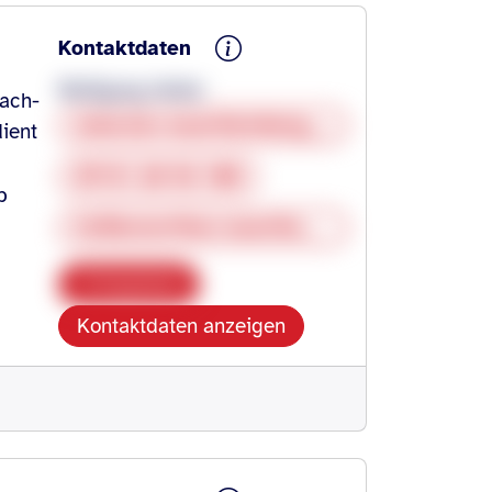
Kontaktdaten
Wolfgang Heiler
ach-
www.bsv-wuerttemberg.de/heilbronn
ient
07131 20 56 100
b
heilbronn@bsv-wuerttemberg.de
Kopieren
Kontaktdaten anzeigen