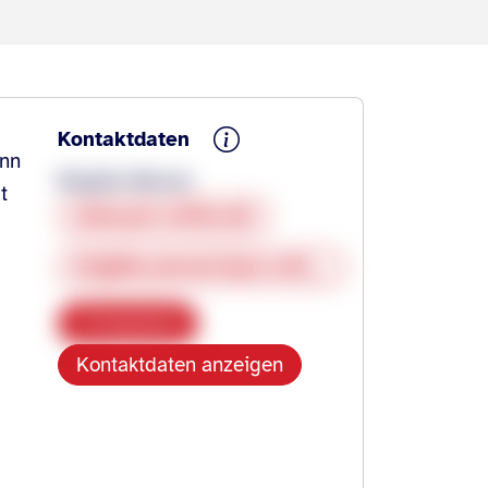
Kontaktdaten
onn
Brigitte Werner
t
www.pro-retina.de
brigitte.werner@pro-retina.de
Kopieren
Kontaktdaten anzeigen