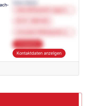
Dieter Müller
ach-
www.blickpunkt-auge.de/beratungsstellen-in-baden-wuerttemberg.html
07131 2056102
d.mueller@blickpunkt-auge.de
Kopieren
Kontaktdaten anzeigen