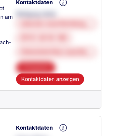
Kontaktdaten
ot
Wolfgang Heiler
en am
www.bsv-wuerttemberg.de/hohenlohe
07131 20 56 100
ach-
Hohenlohe@bsv-wuerttemberg.de
Kopieren
Kontaktdaten anzeigen
Kontaktdaten