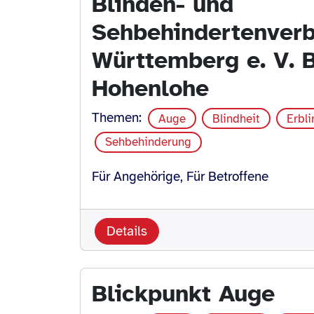
Blinden- und
Sehbehindertenver
Württemberg e. V. 
Hohenlohe
Themen:
Auge
Blindheit
Erbl
Sehbehinderung
Für Angehörige, Für Betroffene
Details
Blickpunkt Auge