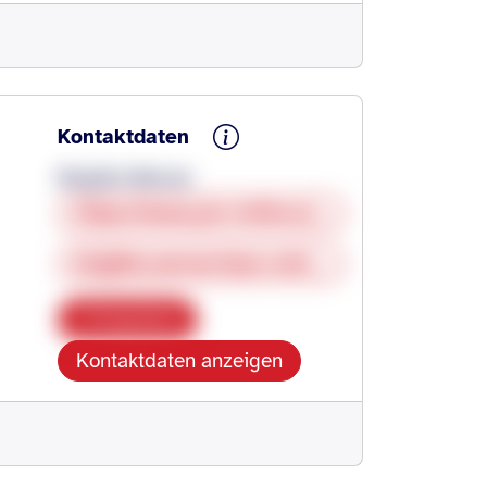
Kontaktdaten
Brigitte Werner
https://www.pro-retina.de/regionalgruppen/baden-wuerttemberg/heilbronn-hohenlohe-neckar-odenwaldkreis
brigitte.werner@pro-retina.de
Kopieren
Kontaktdaten anzeigen