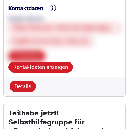
Kontaktdaten
Brigitte Werner
https://www.pro-retina.de/regionalgruppen/baden-wuerttemberg/heilbronn-hohenlohe-neckar-odenwaldkreis
brigitte.werner@pro-retina.de
Kopieren
Kontaktdaten anzeigen
Details
Teilhabe jetzt!
Selbsthilfegruppe für