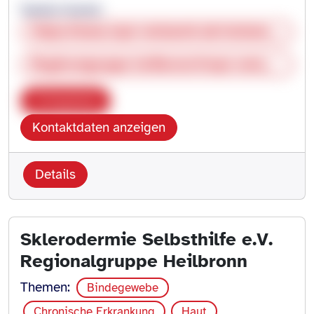
Saskia Huston
https://www.mpn-netzwerk.de/netzwerk/regionalgruppen/
Regionalgruppe-heilbronn@mpn-netzwerk.de
Kopieren
Kontaktdaten anzeigen
Details
Sklerodermie Selbsthilfe e.V.
Regionalgruppe Heilbronn
Themen:
Bindegewebe
Chronische Erkrankung
Haut