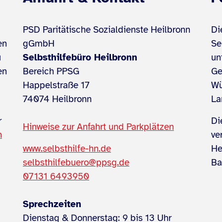
PSD Paritätische Sozialdienste Heilbronn
Di
en
gGmbH
Se
u
Selbsthilfebüro Heilbronn
un
en
Bereich PPSG
Ge
Happelstraße 17
Wu
74074 Heilbronn
La
r
Di
Hinweise zur Anfahrt und Parkplätzen
n
ve
www.selbsthilfe-hn.de
He
selbsthilfebuero@ppsg.de
Ba
07131 6493950
Sprechzeiten
Dienstag & Donnerstag: 9 bis 13 Uhr