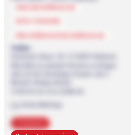
www.asb-heilbronn.de
07131 97394150
kiko-heilbronn@asb-heilbronn.de
Treffen
Ferdinand- Braun- Str. 13 74074 Heilbronn
Bitte Mail um aktuelle Termine zu erfragen
oder auf der Homepage schauen. alle 2
Monate, freitags abends
19.30 Uhr bis circa 22.00 Uhr
Online-Meetings
Kopieren