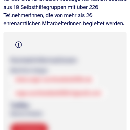
aus 10 Selbsthilfegruppen mit über 220
Teilnehmer
innen, die von mehr als 20
ehrenamtlichen Mitarbeiter
innen begleitet werden.
Kontakt­informationen
Manfred Geiger
www.arge-suchtselbsthilfe.de
arge.suchtselbsthilfe@gmail.com
Treffen
0verschieden
Kopieren